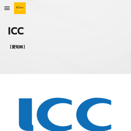
Skip to main content
Skip to navigation
ICC
【
愛知
県】